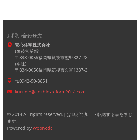
お問い合わせ先
安心住宅株式会社
(筑後営業部)
〒833-0055福岡県筑後市熊野827-28
(本社)
〒834-0056福岡県筑後市久富1387-3
℡0942-50-8851
kurume@a
nshin-re
form2014
.com
© 2014 All rights reserved.| は無断で加工・転送する事を禁じ
ます。
Powered by
Webnode